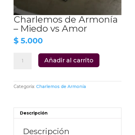
Charlemos de Armonía
– Miedo vs Amor
$
5.000
Charlemos
Añadir al carrito
de
Armonía
-
Miedo
Categoría:
Charlemos de Armonía
vs
Amor
cantidad
Descripción
Descripción