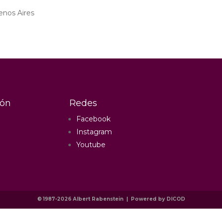
enos Aires
ión
Redes
Facebook
Instagram
Youtube
© 1987-2026 Albert Rabenstein
|
Powered by DICOD