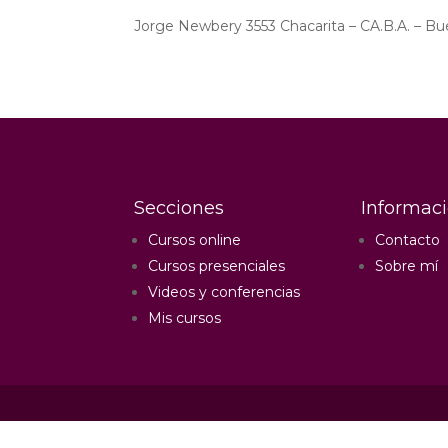
Jorge Newbery 3553 Chacarita – CA.B.A. – Bu
Secciones
Informac
Cursos online
Contacto
Cursos presenciales
Sobre mí
Videos y conferencias
Mis cursos