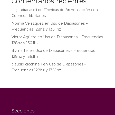
Comentarios recientes
alejandracasoli
en
Técnicas de Armonización con
Cuencos Tibetanos
Norma Velazquez
en
Uso de Diapasones –
Frecuencias 128hz y 136,1hz
Victor Agüero
en
Uso de Diapasones – Frecuencias
128hz y 136,1hz
lilivmartel
en
Uso de Diapasones – Frecuencias
128hz y 136,1hz
claudio cicchinelli
en
Uso de Diapasones –
Frecuencias 128hz y 136,1hz
Secciones